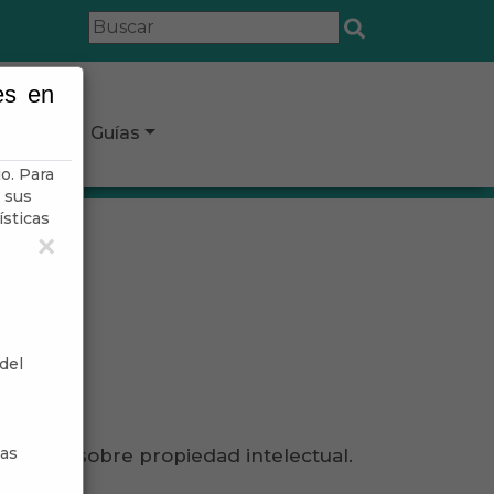
es en
icipio
Guías
o. Para
 sus
ísticas
×
del
sas
islación sobre propiedad intelectual.