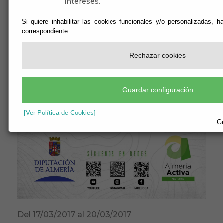
intereses.
Si quiere inhabilitar las cookies funcionales y/o personalizadas, h
correspondiente.
Rechazar cookies
Guardar configuración
[Ver Política de Cookies]
Ge
Del 17/03/2017 al 20/03/2017