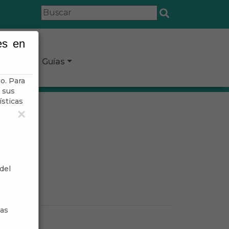
es en
icipio
Guías
o. Para
 sus
ísticas
×
del
sas