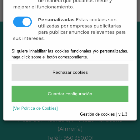
de manera que podamos medir y
mejorar el funcionamiento.
Personalizadas
Estas cookies son
utilizadas por empresas publicitarias
para publicar anuncios relevantes para
sus intereses.
Si quiere inhabilitar las cookies funcionales y/o personalizadas,
haga click sobre el botón correspondiente.
Rechazar cookies
Guardar configuración
Ayuntamiento de Abrucena
[Ver Política de Cookies]
CIF: P-0400200-B
Gestión de cookies | v.1.3
Plaza de Andalucía, 1 - 04520 Abrucena
(Almería)
Teléf.:
950.350.001