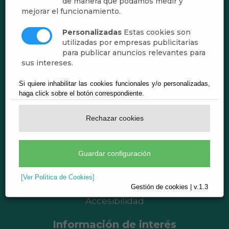
de manera que podamos medir y
mejorar el funcionamiento.
Personalizadas
Estas cookies son
utilizadas por empresas publicitarias
para publicar anuncios relevantes para
sus intereses.
Ayuntamiento de Abrucena
CIF: P-0400200-B
Si quiere inhabilitar las cookies funcionales y/o personalizadas,
haga click sobre el botón correspondiente.
Plaza de Andalucía, 1 - 04520 Abrucena
(Almería)
Rechazar cookies
Teléf.:
950.350.001
registro@abrucena.es
Guardar configuración
Aviso legal
Política de Privacidad
[Ver Política de Cookies]
Política de Cookies
Gestión de cookies | v.1.3
Accesibilidad
Información de interés