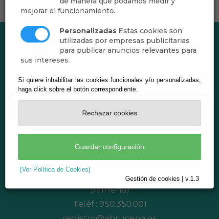
de manera que podamos medir y
mejorar el funcionamiento.
Personalizadas
Estas cookies son
utilizadas por empresas publicitarias
para publicar anuncios relevantes para
sus intereses.
Si quiere inhabilitar las cookies funcionales y/o personalizadas,
haga click sobre el botón correspondiente.
Rechazar cookies
Ayuntamiento de Abrucena
Guardar configuración
CIF: P-0400200-B
[Ver Política de Cookies]
Plaza de Andalucía, 1 - 04520 Abrucena
Gestión de cookies | v.1.3
(Almería)
Teléf.:
950.350.001
registro@abrucena.es