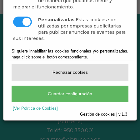
de manera que podamos medir y
mejorar el funcionamiento.
Personalizadas
Estas cookies son
utilizadas por empresas publicitarias
para publicar anuncios relevantes para
sus intereses.
Si quiere inhabilitar las cookies funcionales y/o personalizadas,
haga click sobre el botón correspondiente.
Rechazar cookies
Ayuntamiento de Abrucena
Guardar configuración
CIF: P-0400200-B
[Ver Política de Cookies]
Plaza de Andalucía, 1 - 04520 Abrucena
Gestión de cookies | v.1.3
(Almería)
Teléf.:
950.350.001
registro@abrucena.es