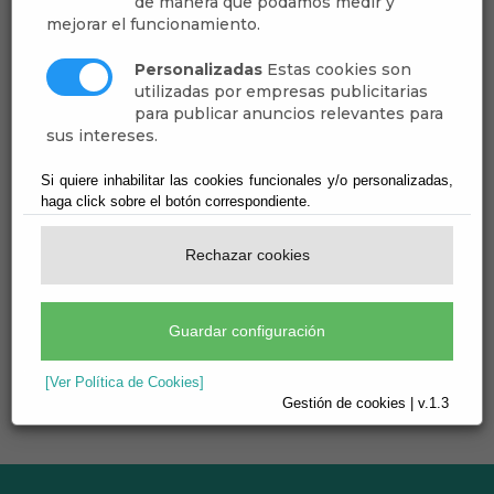
de manera que podamos medir y
Contratación de Obras
mejorar el funcionamiento.
Economía y Hacienda
Personalizadas
Estas cookies son
utilizadas por empresas publicitarias
para publicar anuncios relevantes para
Junta de Gobierno
sus intereses.
Personal
Si quiere inhabilitar las cookies funcionales y/o personalizadas,
haga click sobre el botón correspondiente.
Pleno
Rechazar cookies
Territorio
Guardar configuración
[Ver Política de Cookies]
Gestión de cookies | v.1.3